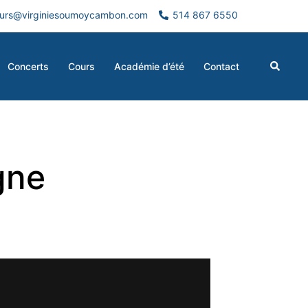
urs@virginiesoumoycambon.com
514 867 6550
Search
Concerts
Cours
Académie d’été
Contact
gne